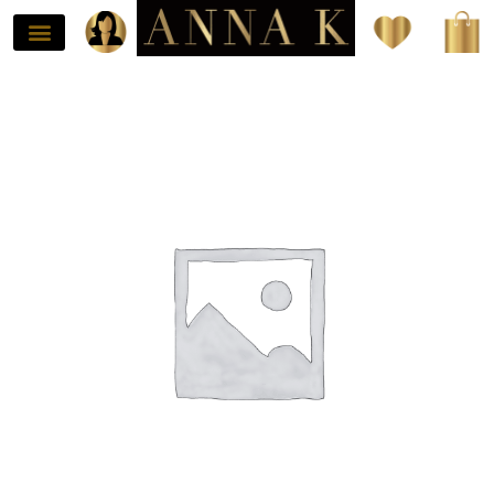
ילוג
תוכן
כמות
של
Luxury
Ketty
(זוגות)
-
16mm