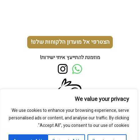
הצטרפי אל מועדון הלקוחות שלנו!
מוזמנת להתייעץ איתי ישירות!
I
W
n
h
s
a
We value your privacy
t
t
Animal Friendly
למעט המסקרה כל המוצרים טבעוניים.
We use cookies to enhance your browsing experience, serve
a
s
תקנון האתר
personalised ads or content, and analyse our traffic. By clicking
g
a
"Accept All", you consent to our use of cookies.
מדיניות הפרטיות
r
p