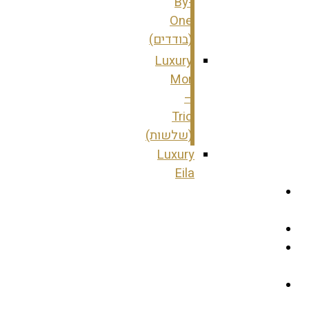
By-
One
(בודדים)
Luxury
Mor
–
Trio
(שלשות)
Luxury
Eila
עמוד
הבית
אודות
מאפרות
ומשווקות
ממליצים
עלינו