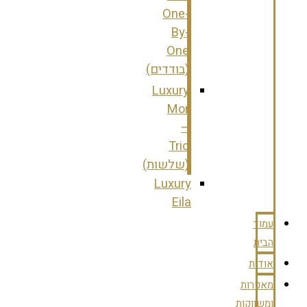
One-
By-
One
(בודדים)
Luxury
Mor
–
Trio
(שלשות)
Luxury
Eila
עמוד
הבית
אודות
מאפרות
ומשווקות