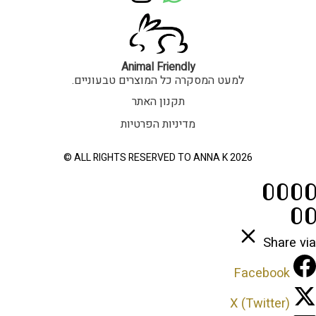
n
h
s
a
t
t
Animal Friendly
למעט המסקרה כל המוצרים טבעוניים.
a
s
תקנון האתר
g
a
מדיניות הפרטיות
r
p
ALL RIGHTS RESERVED TO ANNA K 2026 ©
a
p
m
Share via
Facebook
X (Twitter)