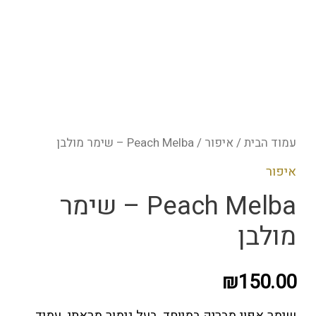
ר
/ Peach Melba – שימר מולבן
Peach Melba – שימר
 במיוחד, בעל גימור מראתי. עמיד