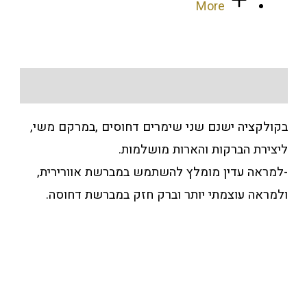
M
שני שימרים דחוסים ,במרקם משי,
והארות מושלמות.
מלץ להשתמש במברשת אוורירית,
יותר וברק חזק במברשת דחוסה.