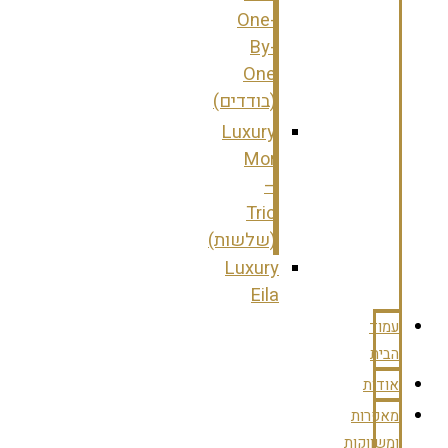
One-
By-
One
(בודדים)
Luxury
Mor
–
Trio
(שלשות)
Luxury
Eila
עמוד
הבית
אודות
מאפרות
ומשווקות