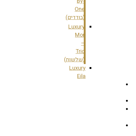
By-
One
(בודדים)
Luxury
Mor
–
Trio
(שלשות)
Luxury
Eila
עמוד
הבית
אודות
מאפרות
ומשווקות
ממליצים
עלינו